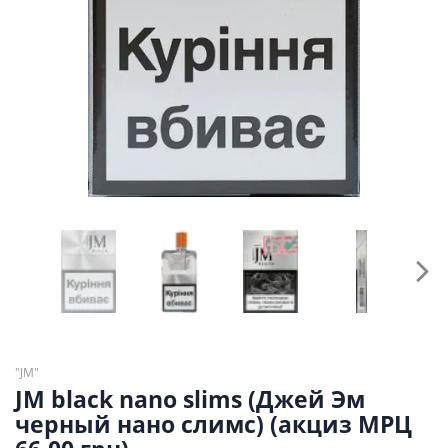
"JM"
JM black nano slims (Джей Эм
черный нано слимс) (акциз МРЦ