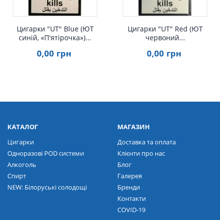
Цигарки "UT" Blue (ЮТ
Цигарки "UT" Red (ЮТ
синій, «П'ятірочка»)...
червоний...
0
,00
грн
0
,00
грн
КАТАЛОГ
МАГАЗИН
Цигарки
Доставка та оплата
Одноразові POD системи
Клієнти про нас
Алкоголь
Блог
Спирт
Галерея
NEW: Білоруські солодощі
Бренди
Контакти
COVID-19