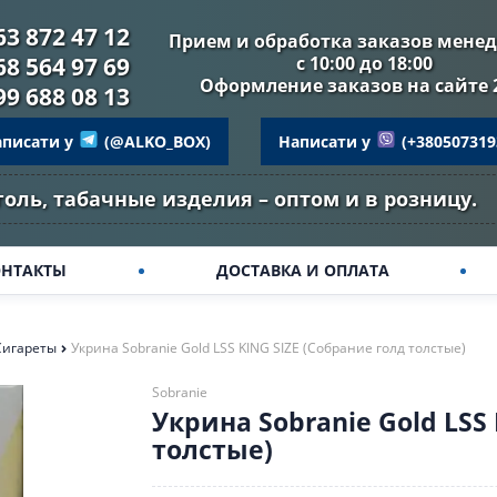
63 872 47 12
Прием и обработка заказов мене
68 564 97 69
с 10:00 до 18:00
Оформление заказов на сайте 
99 688 08 13
аписати у
(@ALKO_BOX)
Написати у
(+380507319
голь, табачные изделия – оптом и в розницу.
ОНТАКТЫ
ДОСТАВКА И ОПЛАТА
Сигареты
Укрина Sobranie Gold LSS KING SIZE (Собрание голд толстые)
Sobranie
Укрина Sobranie Gold LSS
толстые)