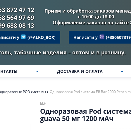
63 872 47 12
Прием и обработка заказов мене
68 564 97 69
с 10:00 до 18:00
Оформление заказов на сайте 
99 688 08 13
аписати у
(@ALKO_BOX)
Написати у
(+380507319
голь, табачные изделия – оптом и в розницу.
ОНТАКТЫ
ДОСТАВКА И ОПЛАТА
Одноразовые POD системы
Одноразовая Pod система Elf Bar 2000 Peach m
ELF
Одноразовая Pod система 
guava 50 мг 1200 мАч