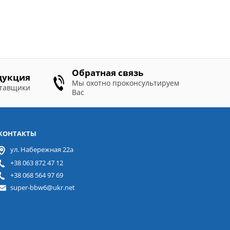
Обратная связь
дукция
Мы охотно проконсультируем
ставщики
Вас
КОНТАКТЫ
ул. Набережная 22а
+38 063 872 47 12
+38 068 564 97 69
super-bbw6@ukr.net