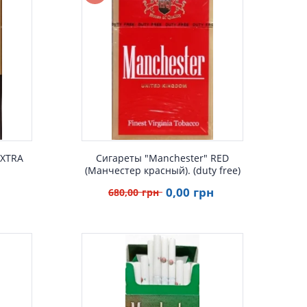
р
Быстрый просмотр
EXTRA
Сигареты "Manchester" RED
(Манчестер красный). (duty free)
0
,00
грн
680
,00
грн