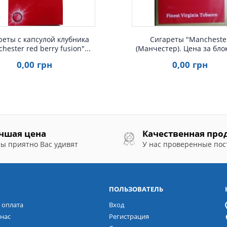
реты с капсулой клубника
Сигареты "Mancheste
hester red berry fusion"...
(Манчестер). Цена за блок 
0
,00
грн
0
,00
грн
чшая цена
Качественная про
ы приятно Вас удивят
У нас проверенные по
ПОЛЬЗОВАТЕЛЬ
 оплата
Вход
нас
Регистрация