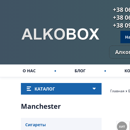
+38 0
+38 0
+38 0
Н
Алко
О НАС
БЛОГ
К
КАТАЛОГ
Главная
Manchester
Сигареты
ХИТ