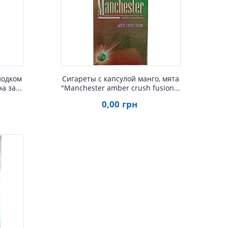
р
Быстрый просмотр
лодком
Сигареты с капсулой манго, мята
а за...
"Manchester amber crush fusion...
0
,00
грн
р