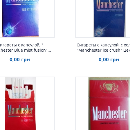
Быстрый просмотр
Быстрый просмот
игареты с капсулой, "
Сигареты с капсулой, с хо
ester Blue mist fusion"...
"Manchester ice crush" Цен
0
,00
грн
0
,00
грн
Быстрый просмотр
Быстрый просмот