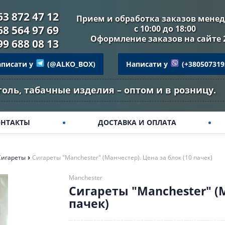
63 872 47 12
Прием и обработка заказов мене
68 564 97 69
с 10:00 до 18:00
Оформление заказов на сайте 
99 688 08 13
аписати у
(@ALKO_BOX)
Написати у
(+380507319
голь, табачные изделия – оптом и в розницу.
ОНТАКТЫ
ДОСТАВКА И ОПЛАТА
Сигареты
Сигареты "Manchester" (Манчестер). Цена за блок (10 пачек)
Manchester
Сигареты "Manchester" (М
пачек)