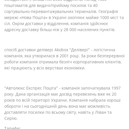
поштоматів для видачі/прийому посилок та 40
сортувально-перевантажувальних терміналів. Географія
мережі «Нова Пошта» в Україні охоплює майже 1000 міст та
сіл. Окрім доставки у відділення, компанія здійснює
адресну доставку більш ніж у 28 000 населених пунктів.
спосіб доставки делівері Akobox "Делівері" - логістична
компанія, яка утворилася в 2001 році. За роки безперервної
роботи компанія отримала безліч корпоративних клієнтів,
які працюють у всіх верствах економіки.
"Автолюкс Експрес Пошта" - компанія започаткувала 1997
року. Дана організація має досвід перевезень вже як 20
років по всій території України. Компанія набрала хороші
обороти і на сьогоднішній день вона має можливість
доставляти посилки по всьому світу, навіть у Ліван та
Сирію.
Тарифи: