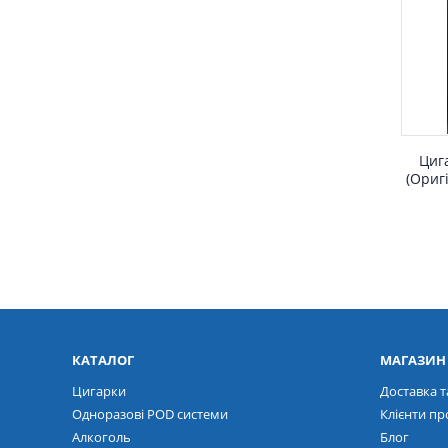
Цига
(Оригі
КАТАЛОГ
МАГАЗИН
Цигарки
Доставка т
Одноразові POD системи
Клієнти пр
Алкоголь
Блог