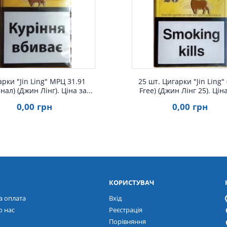
Швидкий перегляд
Швидкий перегля
рки "Jin Ling" МРЦ 31.91
25 шт. Цигарки "Jin Ling"
нал) (Джин Лінг). Ціна за...
Free) (Джин Лінг 25). Ціна
0
,00
грн
0
,00
грн
КОРИСТУВАЧ
а оплата
Вхід
о нас
Реєстрація
Порівняння