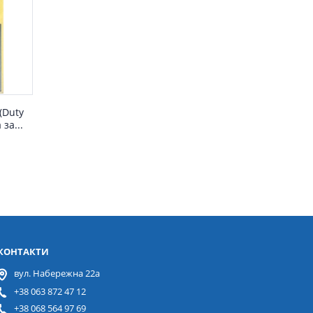
д
 (Duty
 за...
КОНТАКТИ
вул. Набережна 22а
+38 063 872 47 12
+38 068 564 97 69