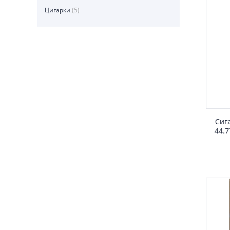
Цигарки
(5)
Сига
44.7