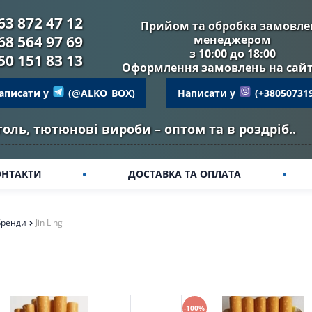
63 872 47 12
Прийом та обробка замовле
68 564 97 69
менеджером
з 10:00 до 18:00
50 151 83 13
Оформлення замовлень на сайті
аписати у
(@ALKO_BOX)
Написати у
(+38050731
оль, тютюнові вироби – оптом та в роздріб..
ОНТАКТИ
ДОСТАВКА ТА ОПЛАТА
Бренди
Jin Ling
-100%