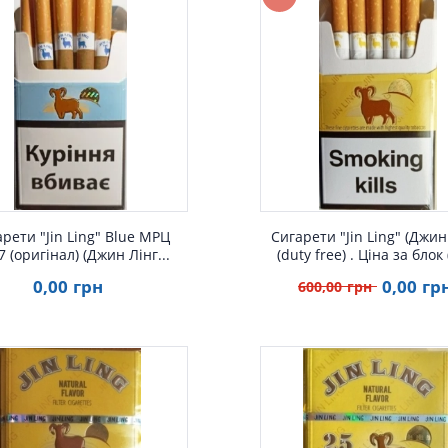
Швидкий перегляд
Швидкий перегля
рети "Jin Ling" Blue МРЦ
Сигарети "Jin Ling" (Джин
7 (оригінал) (Джин Лінг...
(duty free) . Ціна за блок 
0
,00
грн
0
,00
гр
600
,00
грн