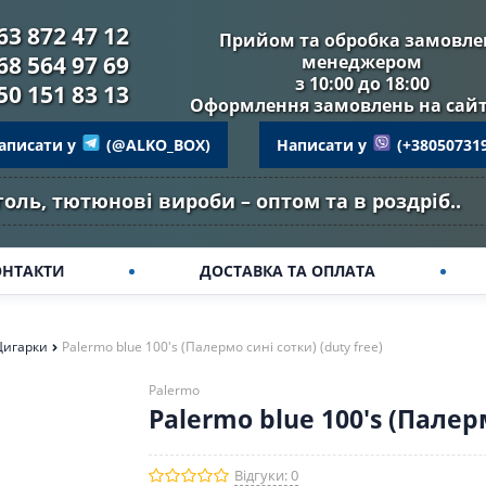
63 872 47 12
Прийом та обробка замовле
68 564 97 69
менеджером
з 10:00 до 18:00
50 151 83 13
Оформлення замовлень на сайті
аписати у
(@ALKO_BOX)
Написати у
(+38050731
оль, тютюнові вироби – оптом та в роздріб..
ОНТАКТИ
ДОСТАВКА ТА ОПЛАТА
Цигарки
Palermo blue 100's (Палермо сині сотки) (duty free)
Palermo
Palermo blue 100's (Палерм
Відгуки: 0