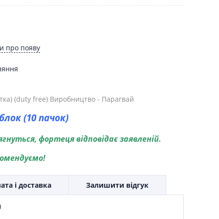
и про появу
няння
тка) (duty free) Виробництво - Парагвай
блок (10 пачок)
ягнуться, фортеця відповідає заявленій.
омендуємо!
ата і доставка
Залишити відгук
)