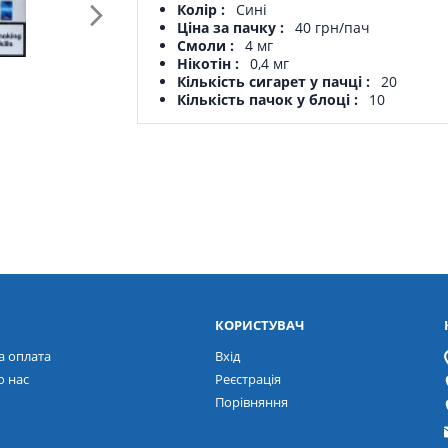
Колір
Сині
Ціна за пачку
40 грн/пач
Смоли
4 мг
Нікотін
0,4 мг
Кількість сигарет у пачці
20
Кількість пачок у блоці
10
КОРИСТУВАЧ
а оплата
Вхід
о нас
Реєстрація
Порівняння