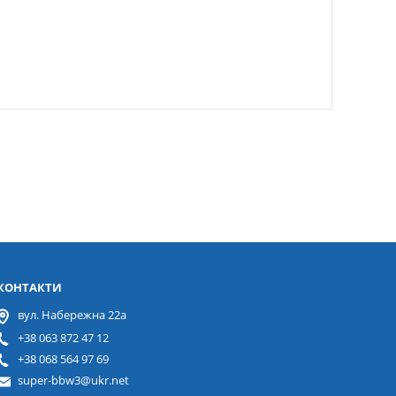
КОНТАКТИ
вул. Набережна 22а
+38 063 872 47 12
+38 068 564 97 69
super-bbw3@ukr.net