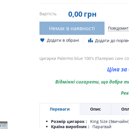
0
,00
грн
Вартість
Немає в наявності
Повідомит
Додати в обрані
Додати до порів
Цигарки Palermo blue 100's (Палермо сині со
Ціна за 
Відмінні сигарети, що добре т
Рек
Переваги
Опис
Опл
Розмір цигарок
King Size (Звичайні
Країна виробник
Парагвай