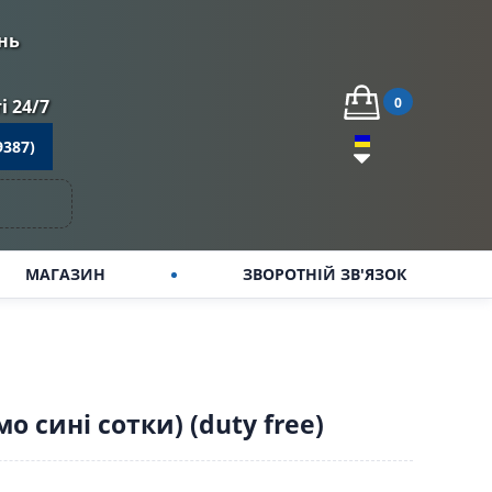
нь
0
 24/7
9387)
МАГАЗИН
ЗВОРОТНІЙ ЗВ'ЯЗОК
о сині сотки) (duty free)