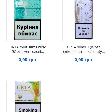
Швидкий перегляд
Швидкий перегляд
URTA mint slims wide
URTA slims 4 (Юрта
(Юрта ментолові...
слімові четвірка) (duty...
0
,00
грн
0
,00
грн
Швидкий перегляд