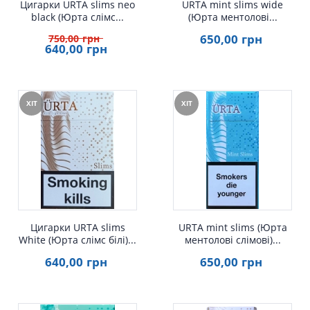
Цигарки URTA slims neo
URTA mint slims wide
black (Юрта слімс...
(Юрта ментолові...
650
,00
грн
750
,00
грн
640
,00
грн
ХІТ
ХІТ
Швидкий перегляд
Швидкий перегляд
Цигарки URTA slims
URTA mint slims (Юрта
White (Юрта слімс білі)...
ментолові слімові)...
640
,00
грн
650
,00
грн