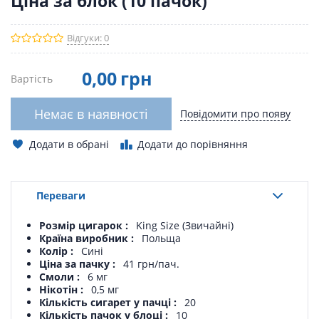
Ціна за блок (10 пачок)
Відгуки: 0
0
,00
грн
Вартість
Немає в наявності
Повідомити про появу
Додати в обрані
Додати до порівняння
Переваги
Розмір цигарок
King Size (Звичайні)
Країна виробник
Польща
Колір
Сині
Ціна за пачку
41 грн/пач.
Смоли
6 мг
Нікотін
0,5 мг
Кількість сигарет у пачці
20
Кількість пачок у блоці
10