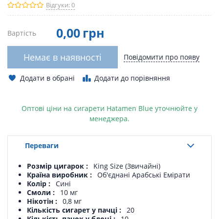
Відгуки: 0
0
,00
грн
Вартість
Немає в наявності
Повідомити про появу
Додати в обрані
Додати до порівняння
Оптові ціни на сигарети Hatamen Blue уточнюйте у
менеджера.
Переваги
Розмір цигарок
King Size (Звичайні)
Країна виробник
Об'єднані Арабські Емірати
Колір
Сині
Смоли
10 мг
Нікотін
0,8 мг
Кількість сигарет у пачці
20
Кількість пачок у блоці
10