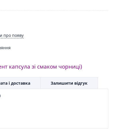
и про появу
няння
нт капсула зі смаком чорниці)
ата і доставка
Залишити відгук
)