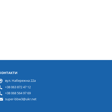
КОНТАКТИ
вул. Набережна 22а
+38 063 872 47 12
+38 068 564 97 69
super-bbw3@ukr.net