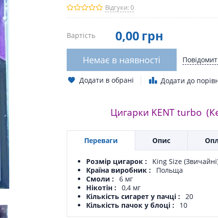
Відгуки: 0
0
,00
грн
Вартість
Немає в наявності
Повідомит
Додати в обрані
Додати до порів
Цигарки KENT turbo (Ке
Переваги
Опис
Опл
Розмір цигарок
King Size (Звичайні
Країна виробник
Польща
Смоли
6 мг
Нікотін
0,4 мг
Кількість сигарет у пачці
20
Кількість пачок у блоці
10