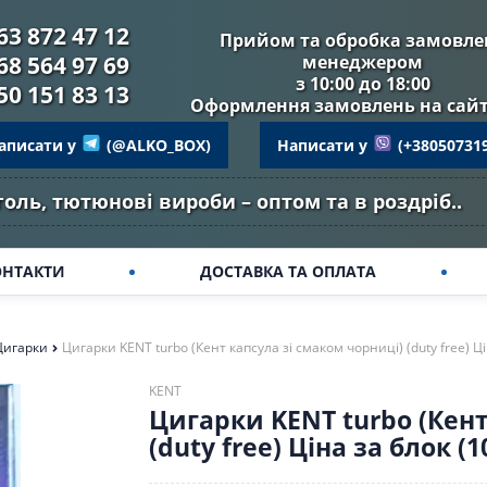
63 872 47 12
Прийом та обробка замовле
68 564 97 69
менеджером
з 10:00 до 18:00
50 151 83 13
Оформлення замовлень на сайті
аписати у
(@ALKO_BOX)
Написати у
(+38050731
оль, тютюнові вироби – оптом та в роздріб..
ОНТАКТИ
ДОСТАВКА ТА ОПЛАТА
Цигарки
Цигарки KENT turbo (Кент капсула зі смаком чорниці) (duty free) Ці
KENT
Цигарки KENT turbo (Кент
(duty free) Ціна за блок (