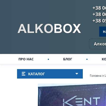
+38 0
+38 0
+38 0
Н
Алког
ПРО НАС
БЛОГ
К
КАТАЛОГ
Головна