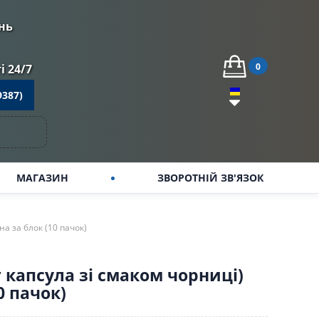
нь
0
 24/7
9387)
МАГАЗИН
ЗВОРОТНІЙ ЗВ'ЯЗОК
на за блок (10 пачок)
 капсула зі смаком чорниці)
10 пачок)