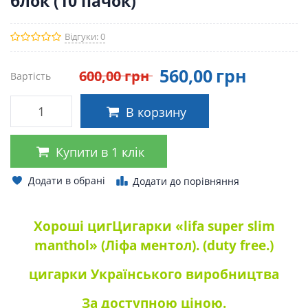
блок (10 пачок)
Відгуки: 0
560
,00
грн
600
,00
грн
Вартість
В корзину
Купити в 1 клік
Додати в обрані
Додати до порівняння
Хороші цигЦигарки «lifa super slim
manthol» (Ліфа ментол). (duty free.)
цигарки Українського виробництва
За доступною ціною.