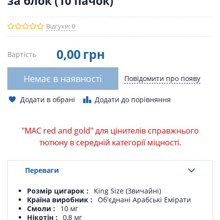
за блок (10 пачок)
Відгуки: 0
0
,00
грн
Вартість
Немає в наявності
Повідомити про появу
Додати в обрані
Додати до порівняння
"MAC red and gold" для цінителів справжнього
тютюну в середній категорії міцності.
Переваги
Розмір цигарок
King Size (Звичайні)
Країна виробник
Об'єднані Арабські Емірати
Смоли
10 мг
Нікотін
0,8 мг