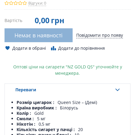
Відгуки: 0
0
,00
грн
Вартість
Немає в наявності
Повідомити про появу
Додати в обрані
Додати до порівняння
Оптові ціни на сигарети "NZ GOLD QS" уточнюйте у
менеджера.
Переваги
Розмір цигарок
Queen Size – (Демі)
Країна виробник
Білорусь
Колір
Gold
Смоли
5 мг
Нікотін
0,5 мг
Кількість сигарет у пачці
20
Кількість пачок у блоці
10