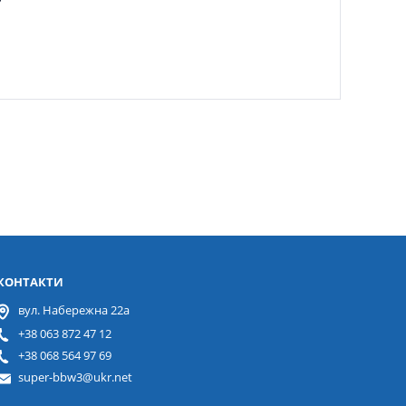
КОНТАКТИ
вул. Набережна 22а
+38 063 872 47 12
+38 068 564 97 69
super-bbw3@ukr.net