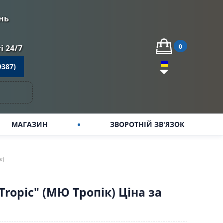
нь
0
 24/7
9387)
МАГАЗИН
ЗВОРОТНІЙ ЗВ'ЯЗОК
к)
ropic" (МЮ Тропік) Ціна за