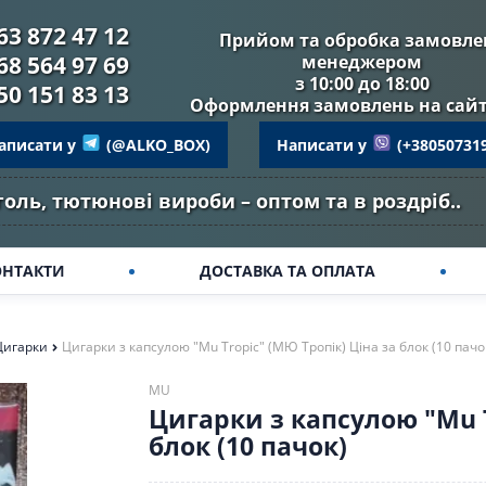
63 872 47 12
Прийом та обробка замовле
68 564 97 69
менеджером
з 10:00 до 18:00
50 151 83 13
Оформлення замовлень на сайті
аписати у
(@ALKO_BOX)
Написати у
(+38050731
оль, тютюнові вироби – оптом та в роздріб..
ОНТАКТИ
ДОСТАВКА ТА ОПЛАТА
Цигарки
Цигарки з капсулою "Mu Tropic" (МЮ Тропік) Ціна за блок (10 пачо
MU
Цигарки з капсулою "Mu T
блок (10 пачок)