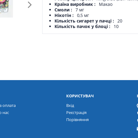
Країна виробник
Макао
Смоли
7 мг
Нікотін
0,5 мг
Кількість сигарет у пачці
20
Кількість пачок у блоці
10
КОРИСТУВАЧ
а оплата
Вхід
о нас
Реєстрація
Порівняння