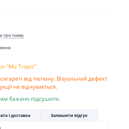
и про появу
няння
и "Mu Tropic"
сигареті від тютюну. Візуальний дефект
укції не відчувається.
ям бажано підсушити.
ата і доставка
Залишити відгук
)