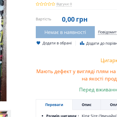
Відгуки: 0
0
,00
грн
Вартість
Немає в наявності
Повідомит
Додати в обрані
Додати до порів
Цигарк
Мають дефект у вигляді плям на 
на якості прод
Перед вживанн
Переваги
Опис
Опл
Розмір цигарок
King Size (Звичайні