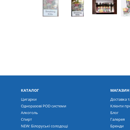
КАТАЛОГ
МАГАЗИН
Цигарки
Доставка т
Одноразові POD системи
Клієнти пр
Алкоголь
Блог
Спирт
Галерея
NEW: Білоруські солодощі
Бренди