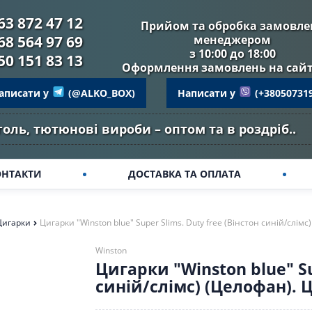
63 872 47 12
Прийом та обробка замовле
68 564 97 69
менеджером
з 10:00 до 18:00
50 151 83 13
Оформлення замовлень на сайті
аписати у
(@ALKO_BOX)
Написати у
(+38050731
оль, тютюнові вироби – оптом та в роздріб..
ОНТАКТИ
ДОСТАВКА ТА ОПЛАТА
Цигарки
Цигарки "Winston blue" Super Slims. Duty free (Вінстон синій/слімс
Winston
Цигарки "Winston blue" Su
синій/слімс) (Целофан). Ц