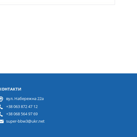
КОНТАКТИ
вул. Набережна 22а
+38 063 872 47 12
+38 068 564 97 69
super-bbw3@ukr.net