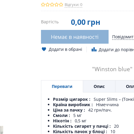
Відгуки: 0
0
,00
грн
Вартість
Немає в наявності
Повідомит
Додати в обрані
Додати до порів
"Winston blue"
Переваги
Опис
Опл
Розмір цигарок
Super Slims – (Тонкі
Країна виробник
Німеччина
Ціна за пачку
42 грн/пач.
Смоли
5 мг
Нікотін
0,5 мг
Кількість сигарет у пачці
20
Кількість пачок у блоці
10