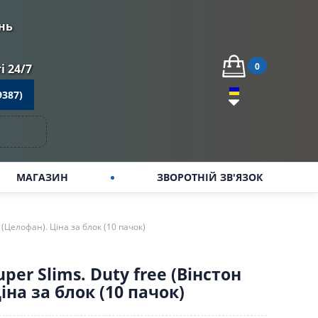
нь
0
 24/7
9387)
МАГАЗИН
ЗВОРОТНІЙ ЗВ'ЯЗОК
) (Целофан). Ціна за блок (10 пачок)
per Slims. Duty free (Вінстон
іна за блок (10 пачок)